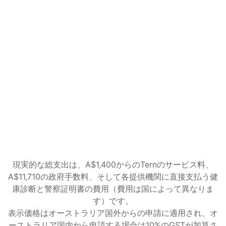
Complete
申請から決定まで、すべて私たちにお任せくだ
さい。
A$2,400
AUD
Guidedのすべての内容を含む
決定が下されるまでTernが申請を継続的にモ
ニタリング
内務省からの書類や情報の要求もTernが代わ
りに対応
状況変化があっても全期間を通じて管理
始める
現実的な総支出は、A$1,400からのTernのサービス料、
A$11,710の政府手数料、そして各提供機関に直接支払う健
康診断と警察証明書の費用（費用は国によって異なりま
す）です。
表示価格はオーストラリア国外からの申請に適用され、オ
ーストラリア国内から申請する場合は10%のGSTが加算さ