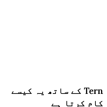
نہیں۔ وکیل کی بنائی ہوئی رائے جمع 
کرانے سے پہلے بتاتی ہے کہ کیا کم ہے 
اور کیا شامل کرنا ہے۔
Tern کے ساتھ یہ کیسے
کام کرتا ہے