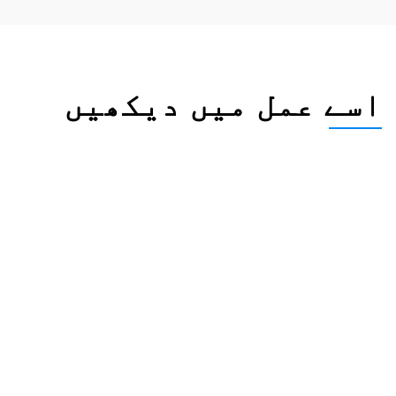
اسے عمل میں دیکھیں
دیکھیں آپ کے رشتے کے شواہد
کتنے مضبوط ہیں
جیسے جیسے آپ چاروں ستونوں (مالی، 
سماجی، گھریلو، عزم) میں دستاویزات 
اپلوڈ کرتے ہیں، حقیقی وقت کے پاس/
فیل بیج دکھاتے ہیں کہ ہر شواہد 
محکمے کے معیار پر پورا اترتا ہے یا 