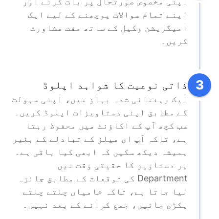
اپنی مخصوص صورتحال پر بات کرنے اور 
اپنے تمام سوالات پوچھنے کے لیے ایک 
امیگریشن وکیل کے ساتھ مفت مشاورت 
کریں۔
3
ذاتی نوعیت کا شواہد اپلوڈ
ایک رہنمائی شدہ بہاؤ میں، اپنی سہولت 
کے مطابق اپنی دستاویزات اپلوڈ کریں۔ 
سب کچھ آپ کے اکاؤنٹ میں محفوظ رہتا 
ہے، تاکہ آپ ای میلز کے تبادلے کے بغیر 
ہمیشہ دیکھ سکیں کہ ابھی کیا باقی ہے۔ 
ہر دستاویز کا حقیقی وقت میں 
Department کی توقعات کے مطابق جائزہ 
لیا جاتا ہے، تاکہ خامیاں چلتے چلتے 
پکڑی جائیں، جمع کرانے کے بعد نہیں۔