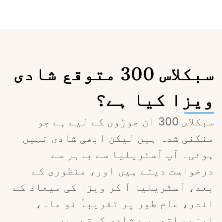
سبکلاس 300 متوقع شادی
ویزا کیا ہے؟
سبکلاس 300 ان جوڑوں کے لیے ہے جو 
منگنی شدہ ہیں لیکن ابھی شادی نہیں 
ہوئی۔ آپ آسٹریلیا سے باہر سے 
درخواست دیتے ہیں اور، منظوری کے 
بعد، آسٹریلیا آ کر ویزا کی میعاد کے 
اندر، عام طور پر تقریباً نو ماہ، 
اپنے ساتھی سے شادی کرتے ہیں۔