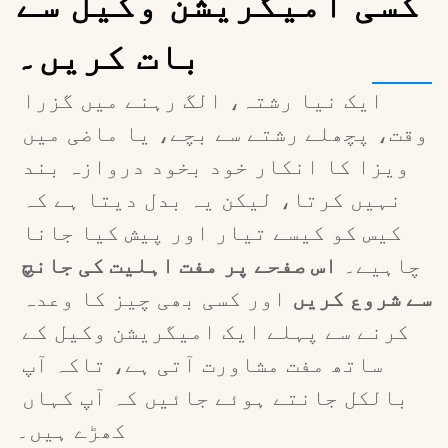
کسی امیگریشن وکیل سے
بات کریں۔
ایک نیا رشتہ، الگ رہنے میں گزرا 
وقت، پچھلے رشتے سے بچے، یا ماضی میں 
ویزا کا انکار خود بخود دروازہ بند 
نہیں کرتا، لیکن یہ بدل دیتا ہے کہ 
کیس کو کیسے تیار اور پیش کیا جانا 
چاہیے۔ 
اس صفحے پر مفت اہلیت کی جانچ 
سے شروع کریں
 اور کسی بھی چیز کا وعدہ 
کرنے سے پہلے ایک امیگریشن وکیل کے 
ساتھ مفت مشاورت آتی ہے، تاکہ آپ 
بالکل جانتے ہوئے جائیں کہ آپ کہاں 
کھڑے ہیں۔