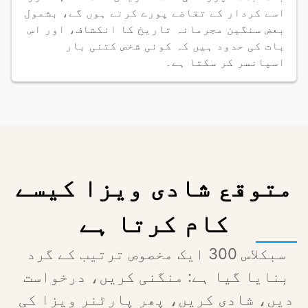
اسے کردار کے تقاضے پورے کرنے ہوں گے، بشمول 
بعض سنگین مجرمانہ تاریخ کا انکشاف، اور اس 
بات کی حدود ہیں کہ کوئی شخص کتنی بار 
اسپانسر کر سکتا ہے۔
متوقع شادی ویزا کیسے
کام کرتا ہے
سبکلاس 300 ایک مخصوص ترتیب کے گرد 
بنایا گیا ہے: منگنی کریں، درخواست 
دیں، شادی کریں، پھر پارٹنر ویزا کی 