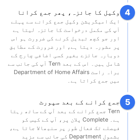
4
وکیل کا جائزہ، پھر جمع کرانا
ایک امیگریشن وکیل جمع کرانے سے پہلے 
آپ کی مکمل درخواست کا جائزہ لیتا ہے 
اور جو کچھ تبدیل کرنے کی ضرورت ہو اس 
پر مشورہ دیتا ہے، اور ضرورت کے مطابق 
دوبارہ جائزے بغیر کسی اضافی چارج کے 
شامل ہیں۔ اس کے بعد Tern آپ کی جانب سے 
براہ راست Department of Home Affairs 
میں جمع کراتا ہے۔
5
جمع کرانے کے بعد سپورٹ
Tern جمع کرانے کے بعد آپ کے ساتھ رہتا 
ہے۔ Complete پلان پر، آپ کے کیس کو 
فیصلے تک فعال طور پر سنبھالا جاتا ہے، 
بشمول Department کی جانب سے مزید 