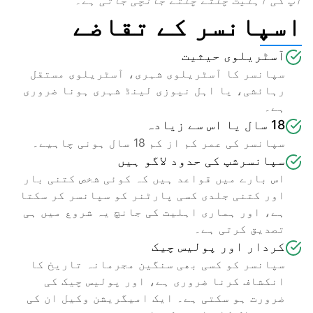
آپ کی اہلیت چلتے چلتے جانچی جاتی ہے۔
اسپانسر کے تقاضے
آسٹریلوی حیثیت
سپانسر کا آسٹریلوی شہری، آسٹریلوی مستقل 
رہائشی، یا اہل نیوزی لینڈ شہری ہونا ضروری 
ہے۔
18 سال یا اس سے زیادہ
سپانسر کی عمر کم از کم 18 سال ہونی چاہیے۔
سپانسرشپ کی حدود لاگو ہیں
اس بارے میں قواعد ہیں کہ کوئی شخص کتنی بار 
اور کتنی جلدی کسی پارٹنر کو سپانسر کر سکتا 
ہے، اور ہماری اہلیت کی جانچ یہ شروع میں ہی 
تصدیق کرتی ہے۔
کردار اور پولیس چیک
سپانسر کو کسی بھی سنگین مجرمانہ تاریخ کا 
انکشاف کرنا ضروری ہے، اور پولیس چیک کی 
ضرورت ہو سکتی ہے۔ ایک امیگریشن وکیل ان کی 