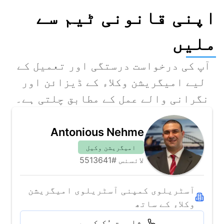
اپنی قانونی ٹیم سے
ملیں
آپ کی درخواست درستگی اور تعمیل کے 
لیے امیگریشن وکلاء کے ڈیزائن اور 
نگرانی والے عمل کے مطابق چلتی ہے۔
Antonious Nehme
امیگریشن وکیل
لائسنس #5513641
آسٹریلوی کمپنی آسٹریلوی امیگریشن 
وکلاء کے ساتھ
مشاورت بُک کریں