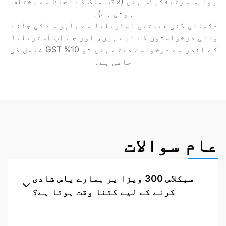
پولیس سرٹیفکیٹس ہیں (لاگت ملک کے لحاظ سے مختلف 
ہوتی ہے)۔
دکھائی گئی قیمتیں آسٹریلیا سے باہر سے کی جانے 
والی درخواستوں کے لیے ہیں، اور جب آپ آسٹریلیا 
کے اندر سے درخواست دیتے ہیں تو 10% GST شامل کی 
جاتی ہے۔
عام سوالات
سبکلاس 300 ویزا پر ہمارے پاس شادی
کرنے کے لیے کتنا وقت ہوتا ہے؟