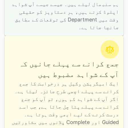
ہم سنبھال لیتے ہیں۔ جیسے جیسے آپ شواہد 
اپلوڈ کرتے ہیں، ہر دستاویز کو حقیقی 
وقت میں Department کی توقعات کے مطابق 
جانچا جاتا ہے۔
جمع کرانے سے پہلے جانیں کہ
آپ کے شواہد مضبوط ہیں
ایک امیگریشن وکیل ہر درخواست کا جمع 
کرانے سے پہلے اچھی طرح جائزہ لیتا ہے۔ 
اگر آپ کے شواہد کم ہوں، تو آپ کو جمع 
کرانے سے پہلے پتا چل جاتا ہے، جب اسے 
درست کرنے کے لیے ابھی وقت ہوتا ہے۔ 
Guided اور Complete پلانوں میں مشاورتیں 