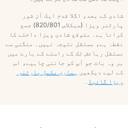
شادی کے بعد، اگلا قدم ایک آن شور 
پارٹنر ویزا (سبکلاس 820/801) جمع 
کرانا ہے۔ متوقع شادی ویزا داخلے کا 
نقطہ ہے، مستقل نتیجہ نہیں۔ منگنی سے 
مستقل رہائش تک کے راستے کے بارے میں 
ہر وہ بات جو آپ کو جاننی چاہیے، اس 
کے لیے دیکھیں 
ہماری مکمل پارٹنر 
ویزا گائیڈ
۔