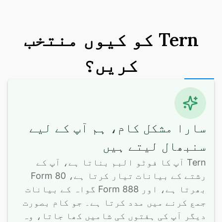
Tern کو کیوں منتخب
کریں؟
سارا مشکل کام، ہم آپ کے لیے
سنبھال لیتے ہیں
Tern آپ کا فوٹو البم بناتا ہے، آپ کے 
رشتے کے بیانات تیار کرتا ہے، Form 80 
بھرتا ہے، اور Form 888 گواہ کے بیانات 
جمع کرنے میں مدد کرتا ہے۔ جو کام بصورت 
دیگر آپ کی ہفتوں کی شامیں کھا جاتا، وہ 