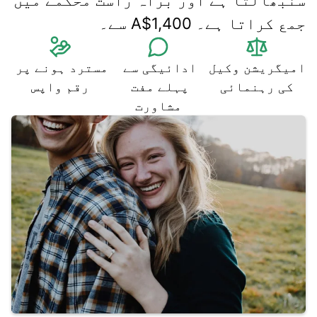
سنبھالتا ہے اور براہ راست محکمے میں 
جمع کراتا ہے۔ A$1,400 سے۔
امیگریشن وکیل 
ادائیگی سے 
مسترد ہونے پر 
کی رہنمائی
پہلے مفت 
رقم واپس
مشاورت