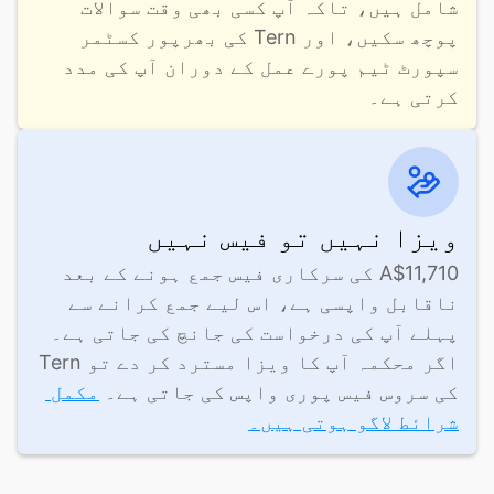
شامل ہیں، تاکہ آپ کسی بھی وقت سوالات 
پوچھ سکیں، اور Tern کی بھرپور کسٹمر 
سپورٹ ٹیم پورے عمل کے دوران آپ کی مدد 
کرتی ہے۔
ویزا نہیں تو فیس نہیں
A$11,710 کی سرکاری فیس جمع ہونے کے بعد 
ناقابل واپسی ہے، اس لیے جمع کرانے سے 
پہلے آپ کی درخواست کی جانچ کی جاتی ہے۔ 
اگر محکمہ آپ کا ویزا مسترد کر دے تو Tern 
کی سروس فیس پوری واپس کی جاتی ہے۔ 
مکمل 
شرائط لاگو ہوتی ہیں۔