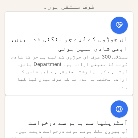
طرف منتقل ہوں۔
ان جوڑوں کے لیے جو منگنی شدہ ہیں،
ابھی شادی نہیں ہوئی
سبکلاس 300 صرف ان جوڑوں کے لیے ہے جن کا شادی 
کرنے کا حقیقی ارادہ ہو۔ Department جائزہ 
لیتا ہے کہ آیا رشتہ حقیقی ہے اور شادی کا 
ارادہ مخلصانہ ہے، نہ کہ صرف بیان کیا گیا 
ہے۔
آسٹریلیا سے باہر سے درخواست
آپ بیرون ملک ہوتے ہوئے درخواست دیتے ہیں۔ 