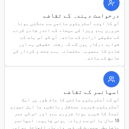
درخواست دہندہ کے تقاضے
آپ کا اپنے آسٹریلوی ساتھی سے منگنی ہونا 
ضروری ہے، ویزا کی میعاد کے اندر شادی کرنے 
کے حقیقی ارادے کے ساتھ۔ آپ کو اس بات کے 
شواہد درکار ہوں گے کہ رشتہ حقیقی ہے اور 
شادی کا منصوبہ مخلصانہ ہے، صحت و کردار کی 
جانچ کے ساتھ۔
اسپانسر کے تقاضے
آپ کے آسٹریلوی ساتھی کا عام طور پر ایک 
آسٹریلوی شہری، مستقل رہائشی، یا اہل نیوزی 
لینڈ کا شہری ہونا ضروری ہے، اور اس کی عمر 
18 سال یا اس سے زیادہ ہونی چاہیے۔ اسپانسر 
باضابطہ سپورٹ کی ذمہ داریاں اٹھاتا ہے اور 