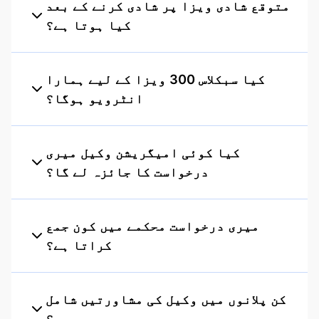
متوقع شادی ویزا پر شادی کرنے کے بعد
کیا ہوتا ہے؟
کیا سبکلاس 300 ویزا کے لیے ہمارا
انٹرویو ہوگا؟
کیا کوئی امیگریشن وکیل میری
درخواست کا جائزہ لے گا؟
میری درخواست محکمے میں کون جمع
کراتا ہے؟
کن پلانوں میں وکیل کی مشاورتیں شامل
ہیں؟