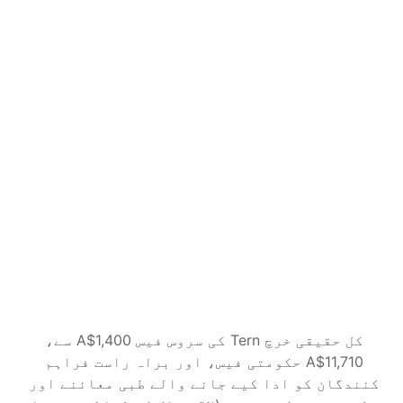
Complete
درخواست سے فیصلے تک، ہم سب کچھ 
سنبھالتے ہیں۔
A$2,400
AUD
Guided میں سب کچھ
Tern فیصلہ آنے تک آپ کی درخواست کی 
نگرانی کرتا ہے
محکمے کی جانب سے دستاویزات یا 
معلومات کی درخواستیں آپ کے لیے 
نمٹائی جاتی ہیں
پورے عمل میں حالات کی تبدیلیاں 
سنبھالی جاتی ہیں
شروع کریں
کل حقیقی خرچ Tern کی سروس فیس A$1,400 سے، 
A$11,710 حکومتی فیس، اور براہ راست فراہم 
کنندگان کو ادا کیے جانے والے طبی معائنے اور 