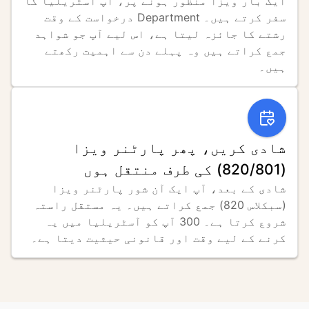
ایک بار ویزا منظور ہونے پر، آپ آسٹریلیا کا 
سفر کرتے ہیں۔ Department درخواست کے وقت 
رشتے کا جائزہ لیتا ہے، اس لیے آپ جو شواہد 
جمع کراتے ہیں وہ پہلے دن سے اہمیت رکھتے 
ہیں۔
شادی کریں، پھر پارٹنر ویزا
(820/801) کی طرف منتقل ہوں
شادی کے بعد، آپ ایک آن شور پارٹنر ویزا 
(سبکلاس 820) جمع کراتے ہیں۔ یہ مستقل راستہ 
شروع کرتا ہے۔ 300 آپ کو آسٹریلیا میں یہ 
کرنے کے لیے وقت اور قانونی حیثیت دیتا ہے۔