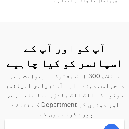
صورتحال کا جائزہ لیتا ہے۔
آپ کو اور آپ کے
اسپانسر کو کیا چاہیے
سبکلاس 300 ایک مشترکہ درخواست ہے۔ 
درخواست دہندہ اور آسٹریلوی اسپانسر 
دونوں کا الگ الگ جائزہ لیا جاتا ہے، 
اور دونوں کو Department کے تقاضے 
پورے کرنے ہوں گے۔