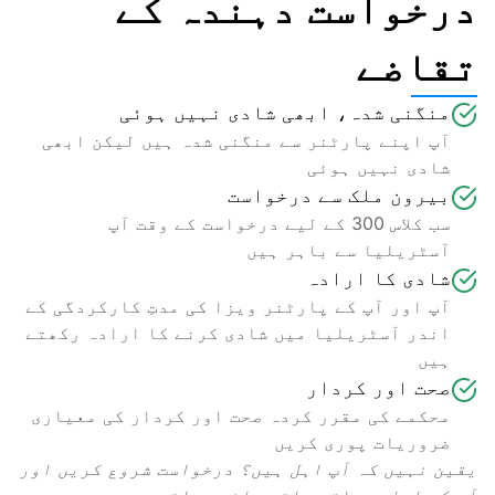
درخواست دہندہ کے
تقاضے
منگنی شدہ، ابھی شادی نہیں ہوئی
آپ اپنے پارٹنر سے منگنی شدہ ہیں لیکن ابھی 
شادی نہیں ہوئی
بیرون ملک سے درخواست
سب کلاس 300 کے لیے درخواست کے وقت آپ 
آسٹریلیا سے باہر ہیں
شادی کا ارادہ
آپ اور آپ کے پارٹنر ویزا کی مدتِ کارکردگی کے 
اندر آسٹریلیا میں شادی کرنے کا ارادہ رکھتے 
ہیں
صحت اور کردار
محکمے کی مقرر کردہ صحت اور کردار کی معیاری 
ضروریات پوری کریں
یقین نہیں کہ آپ اہل ہیں؟ درخواست شروع کریں اور 