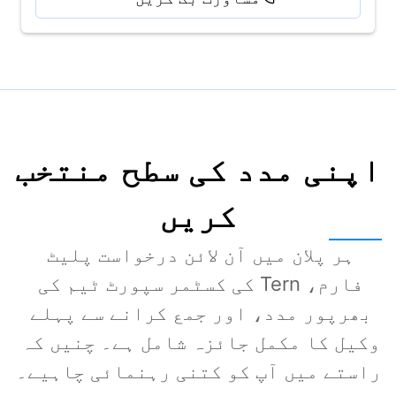
اپنی مدد کی سطح منتخب
کریں
ہر پلان میں آن لائن درخواست پلیٹ 
فارم، Tern کی کسٹمر سپورٹ ٹیم کی 
بھرپور مدد، اور جمع کرانے سے پہلے 
وکیل کا مکمل جائزہ شامل ہے۔ چنیں کہ 
راستے میں آپ کو کتنی رہنمائی چاہیے۔