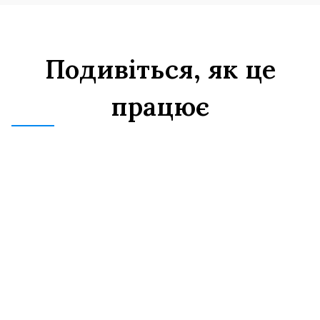
Подивіться, як це
працює
Оцініть силу доказів ваших
стосунків
Під час завантаження документів за 
всіма чотирма напрямками 
(фінансовим, соціальним, побутовим 
та зобов'язаннями) значки «пройшло/