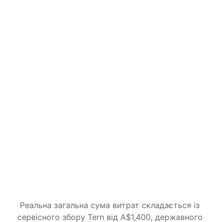
Complete
Ми беремо все на себе, від заявки до 
рішення.
A$2,400
AUD
Усе з Guided
Tern відстежує вашу заявку до 
винесення рішення
Запити Департаменту щодо документів 
або інформації опрацьовуються за вас
Зміни обставин супроводжуються 
впродовж усього процесу
Розпочати
Реальна загальна сума витрат складається із 
сервісного збору Tern від A$1,400, державного 