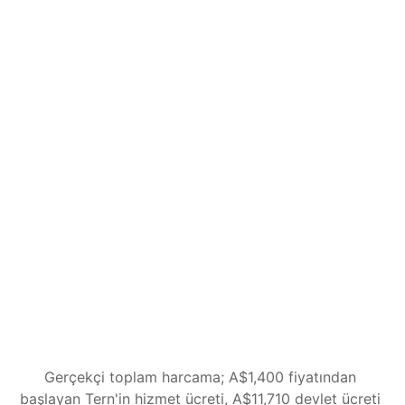
Complete
Başvurudan karara kadar her şeyi biz 
hallederiz.
A$2,400
AUD
Guided'daki her şey
Tern, karar verilinceye kadar başvurunuzu 
izler
Bakanlığın belge veya bilgi talepleri sizin 
için halledilir
Koşullardaki değişiklikler süreç boyunca 
yönetilir
Başlayın
Gerçekçi toplam harcama; A$1,400 fiyatından 
başlayan Tern'in hizmet ücreti, A$11,710 devlet ücreti 