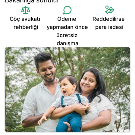
Bakanlığa sunulur.
Göç avukatı 
Ödeme 
Reddedilirse 
rehberliği
yapmadan önce 
para iadesi
ücretsiz 
danışma