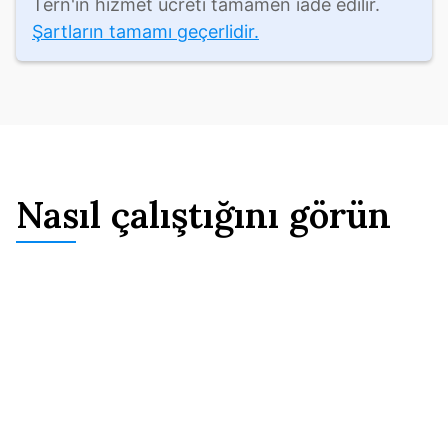
Tern'in hizmet ücreti tamamen iade edilir. 
Şartların tamamı geçerlidir.
Nasıl çalıştığını görün
İlişki kanıtlarınızın tam olarak ne
kadar güçlü olduğunu görün
Dört sütun boyunca (finansal, sosyal, 
ev, taahhüt) belge yükledikçe gerçek 