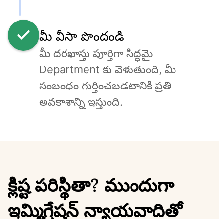
మీ వీసా పొందండి
మీ దరఖాస్తు పూర్తిగా సిద్ధమై 
Department కు వెళుతుంది, మీ 
సంబంధం గుర్తించబడటానికి ప్రతి 
అవకాశాన్ని ఇస్తుంది.
క్లిష్ట పరిస్థితా? ముందుగా
ఇమ్మిగ్రేషన్ న్యాయవాదితో