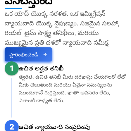
పనిచేస్తుంది
ఒక యాప్ యొక్క సరళత. ఒక ఇమ్మిగ్రేషన్ 
న్యాయవాది యొక్క నైపుణ్యం. నిజమైన సలహా, 
రియల్-టైమ్ సాక్ష్య తనిఖీలు, మరియు 
ముఖ్యమైన ప్రతి దశలో న్యాయవాది సమీక్ష.
ప్రారంభించండి
1
ఉచిత అర్హత తనిఖీ
త్వరిత, ఉచిత తనిఖీ మీరు దరఖాస్తు చేయగలరో లేదో 
మీకు చెబుతుంది మరియు ఏవైనా సమస్యలను 
ముందుగానే గుర్తిస్తుంది. ఖాతా అవసరం లేదు, 
ఎలాంటి బాధ్యత లేదు.
2
ఉచిత న్యాయవాది సంప్రదింపు