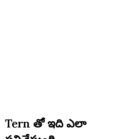
చూపిస్తాయి. న్యాయవాది-రూపొందించిన సలహా 
సమర్పించే ముందు ఏమి లేదో మరియు ఏమి 
చేర్చాలో చెబుతుంది.
Tern తో ఇది ఎలా