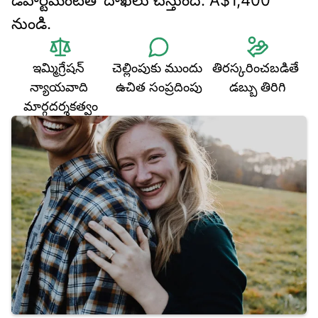
డిపార్ట్‌మెంట్‌తో దాఖలు చేస్తుంది. A$1,400 
నుండి.
ఇమ్మిగ్రేషన్ 
చెల్లింపుకు ముందు 
తిరస్కరించబడితే 
న్యాయవాది 
ఉచిత సంప్రదింపు
డబ్బు తిరిగి
మార్గదర్శకత్వం