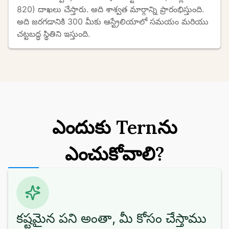
820) దాఖలు చేస్తారు. అది శాశ్వత మార్గాన్ని ప్రారంభిస్తుంది. 
అది జరగడానికి 300 మీకు ఆస్ట్రేలియాలో సమయం మరియు 
చట్టబద్ధ స్థితిని ఇస్తుంది.
ఎందుకు Tern‌ను
ఎంచుకోవాలి?
కష్టమైన పని అంతా, మీ కోసం చేస్తాము