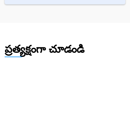
ప్రత్యక్షంగా చూడండి
మీ సంబంధ ఆధారాలు ఎంత బలంగా
ఉన్నాయో సరిగ్గా చూడండి
మీరు నాలుగు స్తంభాల్లో (ఆర్థిక, సామాజిక, గృహ, 
నిబద్ధత) పత్రాలను అప్‌లోడ్ చేస్తున్నప్పుడు, 
రియల్-టైమ్ పాస్/ఫెయిల్ బ్యాడ్జ్‌లు ప్రతి ఆధారం 
డిపార్ట్‌మెంట్ ప్రమాణాన్ని తీరుస్తుందో లేదో 