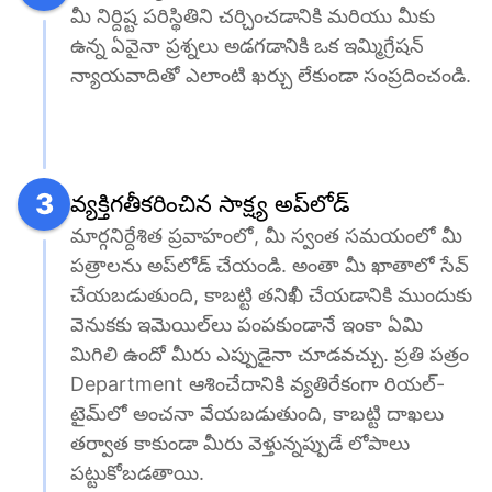
మీ నిర్దిష్ట పరిస్థితిని చర్చించడానికి మరియు మీకు 
ఉన్న ఏవైనా ప్రశ్నలు అడగడానికి ఒక ఇమ్మిగ్రేషన్ 
న్యాయవాదితో ఎలాంటి ఖర్చు లేకుండా సంప్రదించండి.
3
వ్యక్తిగతీకరించిన సాక్ష్య అప్‌లోడ్
మార్గనిర్దేశిత ప్రవాహంలో, మీ స్వంత సమయంలో మీ 
పత్రాలను అప్‌లోడ్ చేయండి. అంతా మీ ఖాతాలో సేవ్ 
చేయబడుతుంది, కాబట్టి తనిఖీ చేయడానికి ముందుకు 
వెనుకకు ఇమెయిల్‌లు పంపకుండానే ఇంకా ఏమి 
మిగిలి ఉందో మీరు ఎప్పుడైనా చూడవచ్చు. ప్రతి పత్రం 
Department ఆశించేదానికి వ్యతిరేకంగా రియల్-
టైమ్‌లో అంచనా వేయబడుతుంది, కాబట్టి దాఖలు 
తర్వాత కాకుండా మీరు వెళ్తున్నప్పుడే లోపాలు 
పట్టుకోబడతాయి.