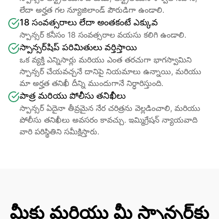
లేదా అర్హత గల న్యూజిలాండ్ పౌరుడిగా ఉండాలి.
18 సంవత్సరాలు లేదా అంతకంటే ఎక్కువ
స్పాన్సర్ కనీసం 18 సంవత్సరాల వయసు కలిగి ఉండాలి.
స్పాన్సర్‌షిప్ పరిమితులు వర్తిస్తాయి
ఒక వ్యక్తి ఎన్నిసార్లు మరియు ఎంత తరచుగా భాగస్వామిని 
స్పాన్సర్ చేయవచ్చనే దానిపై నియమాలు ఉన్నాయి, మరియు 
మా అర్హత తనిఖీ దీన్ని ముందుగానే నిర్ధారిస్తుంది.
పాత్ర మరియు పోలీసు తనిఖీలు
స్పాన్సర్ ఏదైనా తీవ్రమైన నేర చరిత్రను వెల్లడించాలి, మరియు 
పోలీసు తనిఖీలు అవసరం కావచ్చు. ఇమ్మిగ్రేషన్ న్యాయవాది 
వారి పరిస్థితిని సమీక్షిస్తారు.
మీకు మరియు మీ స్పాన్సర్‌కు