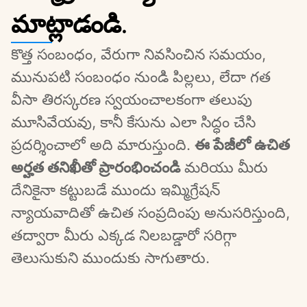
మాట్లాడండి.
కొత్త సంబంధం, వేరుగా నివసించిన సమయం, 
మునుపటి సంబంధం నుండి పిల్లలు, లేదా గత 
వీసా తిరస్కరణ స్వయంచాలకంగా తలుపు 
మూసివేయవు, కానీ కేసును ఎలా సిద్ధం చేసి 
ప్రదర్శించాలో అది మారుస్తుంది. 
ఈ పేజీలో ఉచిత 
అర్హత తనిఖీతో ప్రారంభించండి
 మరియు మీరు 
దేనికైనా కట్టుబడే ముందు ఇమ్మిగ్రేషన్ 
న్యాయవాదితో ఉచిత సంప్రదింపు అనుసరిస్తుంది, 
తద్వారా మీరు ఎక్కడ నిలబడ్డారో సరిగ్గా 
తెలుసుకుని ముందుకు సాగుతారు.