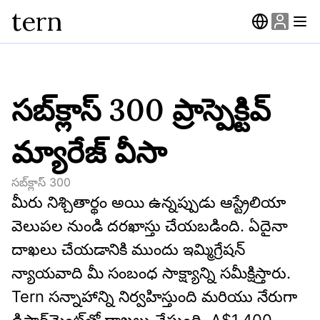
tern
సబ్‌క్లాస్ 300 ప్రాస్పెక్టివ్
మ్యారేజ్ వీసా
సబ్‌క్లాస్
300
మీరు నిశ్చితార్థం అయి ఉన్నప్పుడు ఆస్ట్రేలియా 
వెలుపల నుండి దరఖాస్తు చేయబడింది. ఏదైనా 
దాఖలు చేయడానికి ముందు ఇమ్మిగ్రేషన్ 
న్యాయవాది మీ సంబంధ సాక్ష్యాన్ని సమీక్షిస్తారు. 
Tern సన్నాహాన్ని నిర్వహిస్తుంది మరియు నేరుగా 