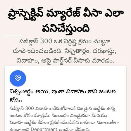
ప్రాస్పెక్టివ్ మ్యారేజ్ వీసా ఎలా
పనిచేస్తుంది
సబ్‌క్లాస్ 300 ఒక నిర్దిష్ట క్రమం చుట్టూ 
రూపొందించబడింది: నిశ్చితార్థం, దరఖాస్తు, 
వివాహం, ఆపై పార్ట్‌నర్ వీసాకు మారడం.
నిశ్చితార్థం అయి, ఇంకా వివాహం కాని జంటల
కోసం
సబ్‌క్లాస్ 300 వివాహం చేసుకోవాలనే నిజమైన ఉద్దేశం ఉన్న 
జంటల కోసం మాత్రమే. సంబంధం నిజమైనదా మరియు 
వివాహ ఉద్దేశం కేవలం ప్రకటించబడినది కాకుండా నిజాయితీగా 
ఉందా అని Department అంచనా వేస్తుంది.