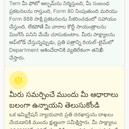
Tern మీ ఫోటో ఆల్బమ్‌ను నిర్మిస్తుంది, మీ సంబంధ 
ప్రకటనలను రాస్తుంది, Form 80 నింపుతుంది మరియు 
Form 888 సాక్షి ప్రకటనలను సేకరించడంలో సహాయం 
చేస్తుంది. లేకపోతే మీ వారాల కొద్దీ సాయంత్రాలను 
మింగేసే పనిని మేమే చూసుకుంటాం. మీరు సాక్ష్యాలను 
అప్‌లోడ్ చేస్తున్నప్పుడు, ప్రతి పత్రాన్ని రియల్-టైమ్‌లో 
Department ఆశించేదానికి వ్యతిరేకంగా తనిఖీ 
చేస్తారు.
మీరు సమర్పించే ముందు మీ ఆధారాలు
బలంగా ఉన్నాయని తెలుసుకోండి
ఒక ఇమ్మిగ్రేషన్ న్యాయవాది ప్రతి దరఖాస్తును దాఖలు 
చేయడానికి ముందు క్షుణ్ణంగా సమీక్షిస్తారు. మీ సాక్ష్యాలు 