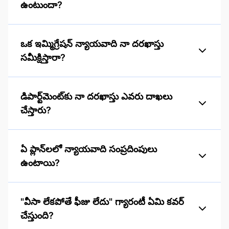
ఉంటుందా?
ఒక ఇమ్మిగ్రేషన్ న్యాయవాది నా దరఖాస్తు
సమీక్షిస్తారా?
డిపార్ట్‌మెంట్‌కు నా దరఖాస్తు ఎవరు దాఖలు
చేస్తారు?
ఏ ప్లాన్‌లలో న్యాయవాది సంప్రదింపులు
ఉంటాయి?
"వీసా లేకపోతే ఫీజు లేదు" గ్యారంటీ ఏమి కవర్
చేస్తుంది?