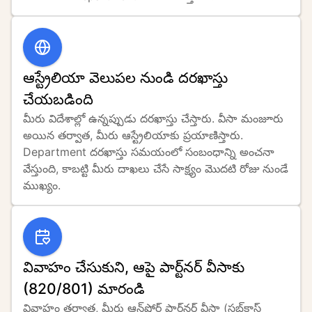
ఆస్ట్రేలియా వెలుపల నుండి దరఖాస్తు
చేయబడింది
మీరు విదేశాల్లో ఉన్నప్పుడు దరఖాస్తు చేస్తారు. వీసా మంజూరు 
అయిన తర్వాత, మీరు ఆస్ట్రేలియాకు ప్రయాణిస్తారు. 
Department దరఖాస్తు సమయంలో సంబంధాన్ని అంచనా 
వేస్తుంది, కాబట్టి మీరు దాఖలు చేసే సాక్ష్యం మొదటి రోజు నుండే 
ముఖ్యం.
వివాహం చేసుకుని, ఆపై పార్ట్‌నర్ వీసాకు
(820/801) మారండి
వివాహం తర్వాత, మీరు ఆన్‌షోర్ పార్ట్‌నర్ వీసా (సబ్‌క్లాస్ 