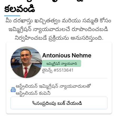
కలవండి
మీ దరఖాస్తు ఖచ్చితత్వం మరియు సమ్మతి కోసం 
ఇమ్మిగ్రేషన్ న్యాయవాదులచే రూపొందించబడి 
నిర్వహించబడే ప్రక్రియను అనుసరిస్తుంది.
Antonious Nehme
ఇమ్మిగ్రేషన్ న్యాయవాది
లైసెన్స్ #5513641
ఆస్ట్రేలియన్ ఇమ్మిగ్రేషన్ న్యాయవాదులతో 
ఆస్ట్రేలియన్ కంపెనీ
సంప్రదింపు బుక్ చేయండి