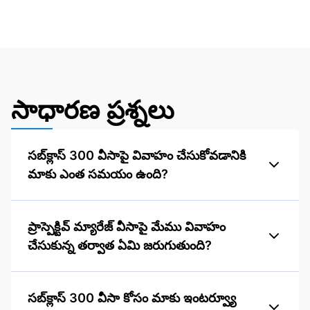
సాధారణ ప్రశ్నలు
సబ్‌క్లాస్ 300 వీసాపై వివాహం చేసుకోవడానికి
మాకు ఎంత సమయం ఉంది?
ప్రాస్పెక్టివ్ మ్యారేజ్ వీసాపై మేము వివాహం
చేసుకున్న తర్వాత ఏమి జరుగుతుంది?
సబ్‌క్లాస్ 300 వీసా కోసం మాకు ఇంటర్వ్యూ