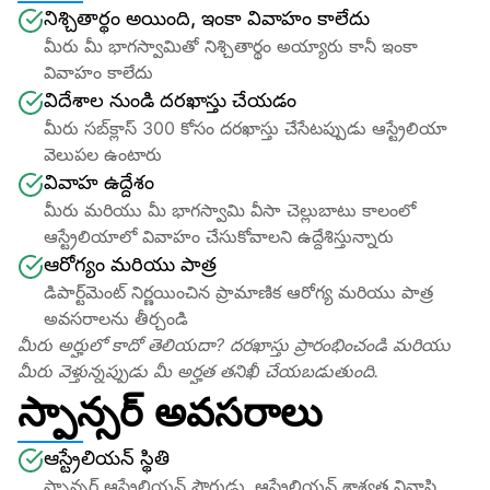
నిశ్చితార్థం అయింది, ఇంకా వివాహం కాలేదు
మీరు మీ భాగస్వామితో నిశ్చితార్థం అయ్యారు కానీ ఇంకా 
వివాహం కాలేదు
విదేశాల నుండి దరఖాస్తు చేయడం
మీరు సబ్‌క్లాస్ 300 కోసం దరఖాస్తు చేసేటప్పుడు ఆస్ట్రేలియా 
వెలుపల ఉంటారు
వివాహ ఉద్దేశం
మీరు మరియు మీ భాగస్వామి వీసా చెల్లుబాటు కాలంలో 
ఆస్ట్రేలియాలో వివాహం చేసుకోవాలని ఉద్దేశిస్తున్నారు
ఆరోగ్యం మరియు పాత్ర
డిపార్ట్‌మెంట్ నిర్ణయించిన ప్రామాణిక ఆరోగ్య మరియు పాత్ర 
అవసరాలను తీర్చండి
మీరు అర్హులో కాదో తెలియదా? దరఖాస్తు ప్రారంభించండి మరియు 
మీరు వెళ్తున్నప్పుడు మీ అర్హత తనిఖీ చేయబడుతుంది.
స్పాన్సర్ అవసరాలు
ఆస్ట్రేలియన్ స్థితి
స్పాన్సర్ ఆస్ట్రేలియన్ పౌరుడు, ఆస్ట్రేలియన్ శాశ్వత నివాసి, 