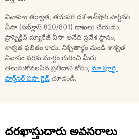
వివాహం తర్వాత, తదుపరి దశ ఆన్‌షోర్ పార్ట్‌నర్ 
వీసా (సబ్‌క్లాస్ 820/801) దాఖలు చేయడం. 
ప్రాస్పెక్టివ్ మ్యారేజ్ వీసా అనేది ప్రవేశ స్థానం, 
శాశ్వత ఫలితం కాదు. నిశ్చితార్థం నుండి శాశ్వత 
నివాసం వరకు మార్గం గురించి మీరు 
తెలుసుకోవలసిన ప్రతిదాని కోసం, 
మా పూర్తి 
పార్ట్‌నర్ వీసా గైడ్
 చూడండి.
దరఖాస్తుదారు అవసరాలు