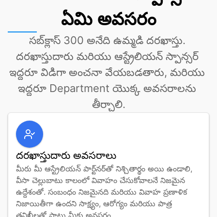
ఏమి అవసరం
సబ్‌క్లాస్ 300 అనేది ఉమ్మడి దరఖాస్తు. 
దరఖాస్తుదారు మరియు ఆస్ట్రేలియన్ స్పాన్సర్ 
ఇద్దరూ విడిగా అంచనా వేయబడతారు, మరియు 
ఇద్దరూ Department యొక్క అవసరాలను 
తీర్చాలి.
దరఖాస్తుదారు అవసరాలు
మీరు మీ ఆస్ట్రేలియన్ పార్ట్‌నర్‌తో నిశ్చితార్థం అయి ఉండాలి, 
వీసా చెల్లుబాటు కాలంలో వివాహం చేసుకోవాలనే నిజమైన 
ఉద్దేశంతో. సంబంధం నిజమైనది మరియు వివాహ ప్రణాళిక 
నిజాయితీగా ఉందని సాక్ష్యం, ఆరోగ్యం మరియు పాత్ర 
తనిఖీలతో పాటు మీకు అవసరం.