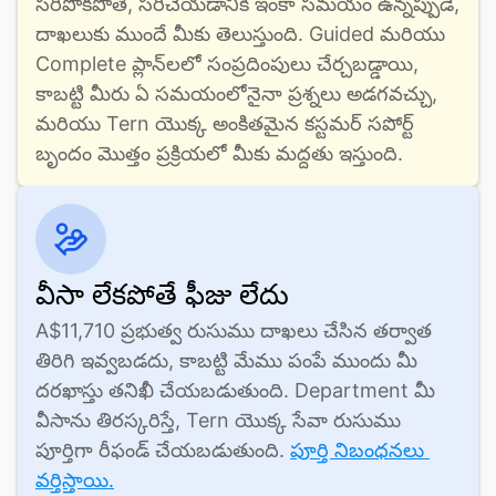
సరిపోకపోతే, సరిచేయడానికి ఇంకా సమయం ఉన్నప్పుడే, 
దాఖలుకు ముందే మీకు తెలుస్తుంది. Guided మరియు 
Complete ప్లాన్‌లలో సంప్రదింపులు చేర్చబడ్డాయి, 
కాబట్టి మీరు ఏ సమయంలోనైనా ప్రశ్నలు అడగవచ్చు, 
మరియు Tern యొక్క అంకితమైన కస్టమర్ సపోర్ట్ 
బృందం మొత్తం ప్రక్రియలో మీకు మద్దతు ఇస్తుంది.
వీసా లేకపోతే ఫీజు లేదు
A$11,710 ప్రభుత్వ రుసుము దాఖలు చేసిన తర్వాత 
తిరిగి ఇవ్వబడదు, కాబట్టి మేము పంపే ముందు మీ 
దరఖాస్తు తనిఖీ చేయబడుతుంది. Department మీ 
వీసాను తిరస్కరిస్తే, Tern యొక్క సేవా రుసుము 
పూర్తిగా రీఫండ్ చేయబడుతుంది. 
పూర్తి నిబంధనలు 
వర్తిస్తాయి.