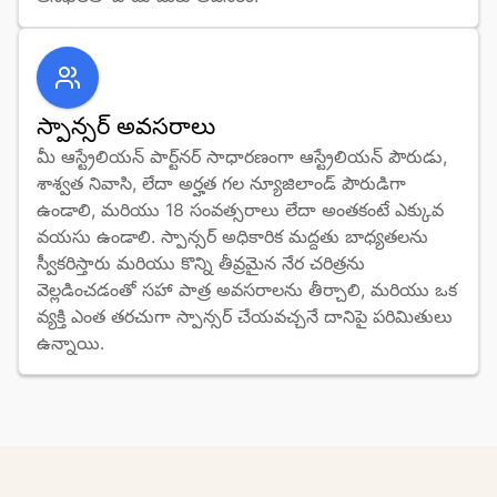
స్పాన్సర్ అవసరాలు
మీ ఆస్ట్రేలియన్ పార్ట్‌నర్ సాధారణంగా ఆస్ట్రేలియన్ పౌరుడు, 
శాశ్వత నివాసి, లేదా అర్హత గల న్యూజిలాండ్ పౌరుడిగా 
ఉండాలి, మరియు 18 సంవత్సరాలు లేదా అంతకంటే ఎక్కువ 
వయసు ఉండాలి. స్పాన్సర్ అధికారిక మద్దతు బాధ్యతలను 
స్వీకరిస్తారు మరియు కొన్ని తీవ్రమైన నేర చరిత్రను 
వెల్లడించడంతో సహా పాత్ర అవసరాలను తీర్చాలి, మరియు ఒక 
వ్యక్తి ఎంత తరచుగా స్పాన్సర్ చేయవచ్చనే దానిపై పరిమితులు 
ఉన్నాయి.