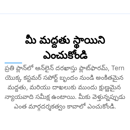
మీ మద్దతు స్థాయిని
ఎంచుకోండి
ప్రతి ప్లాన్‌లో ఆన్‌లైన్ దరఖాస్తు ప్లాట్‌ఫారమ్, Tern 
యొక్క కస్టమర్ సపోర్ట్ బృందం నుండి అంకితమైన 
మద్దతు, మరియు దాఖలుకు ముందు క్షుణ్ణమైన 
న్యాయవాది సమీక్ష ఉంటాయి. మీకు వెళ్తున్నప్పుడు 
ఎంత మార్గదర్శకత్వం కావాలో ఎంచుకోండి.