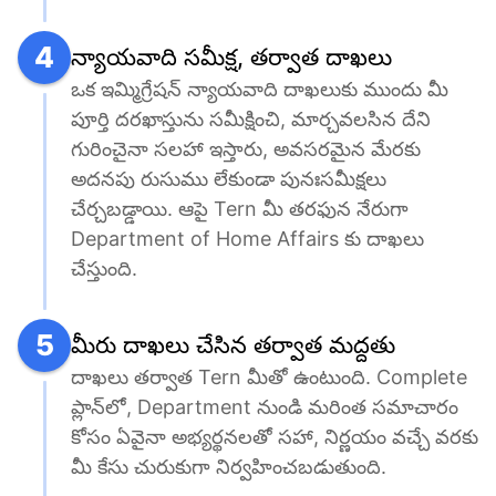
4
న్యాయవాది సమీక్ష, తర్వాత దాఖలు
ఒక ఇమ్మిగ్రేషన్ న్యాయవాది దాఖలుకు ముందు మీ 
పూర్తి దరఖాస్తును సమీక్షించి, మార్చవలసిన దేని 
గురించైనా సలహా ఇస్తారు, అవసరమైన మేరకు 
అదనపు రుసుము లేకుండా పునఃసమీక్షలు 
చేర్చబడ్డాయి. ఆపై Tern మీ తరఫున నేరుగా 
Department of Home Affairs కు దాఖలు 
చేస్తుంది.
5
మీరు దాఖలు చేసిన తర్వాత మద్దతు
దాఖలు తర్వాత Tern మీతో ఉంటుంది. Complete 
ప్లాన్‌లో, Department నుండి మరింత సమాచారం 
కోసం ఏవైనా అభ్యర్థనలతో సహా, నిర్ణయం వచ్చే వరకు 
మీ కేసు చురుకుగా నిర్వహించబడుతుంది.