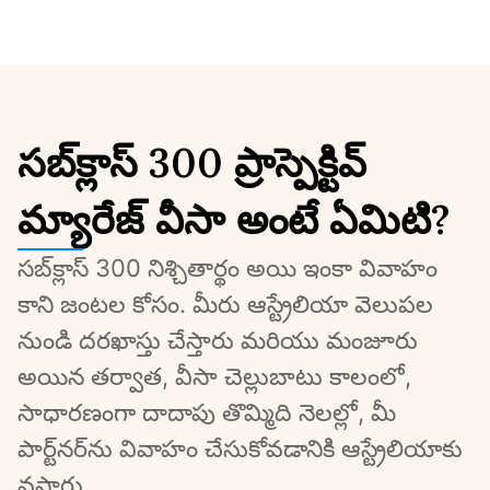
సబ్‌క్లాస్ 300 ప్రాస్పెక్టివ్
మ్యారేజ్ వీసా అంటే ఏమిటి?
సబ్‌క్లాస్ 300 నిశ్చితార్థం అయి ఇంకా వివాహం 
కాని జంటల కోసం. మీరు ఆస్ట్రేలియా వెలుపల 
నుండి దరఖాస్తు చేస్తారు మరియు మంజూరు 
అయిన తర్వాత, వీసా చెల్లుబాటు కాలంలో, 
సాధారణంగా దాదాపు తొమ్మిది నెలల్లో, మీ 
పార్ట్‌నర్‌ను వివాహం చేసుకోవడానికి ఆస్ట్రేలియాకు 
వస్తారు.