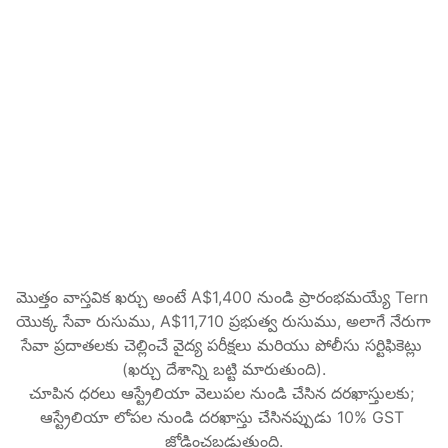
చూసుకుంటాము.
A$2,400
AUD
Guided లోని అన్నీ
నిర్ణయం జారీ అయ్యే వరకు Tern మీ దరఖాస్తును 
పర్యవేక్షిస్తుంది
పత్రాలు లేదా సమాచారం కోసం డిపార్ట్‌మెంట్ 
అభ్యర్థనలు మీ తరపున నిర్వహించబడతాయి
మొత్తం ప్రక్రియలో పరిస్థితుల మార్పులు 
నిర్వహించబడతాయి
ప్రారంభించండి
మొత్తం వాస్తవిక ఖర్చు అంటే A$1,400 నుండి ప్రారంభమయ్యే Tern 
యొక్క సేవా రుసుము, A$11,710 ప్రభుత్వ రుసుము, అలాగే నేరుగా 
సేవా ప్రదాతలకు చెల్లించే వైద్య పరీక్షలు మరియు పోలీసు సర్టిఫికెట్లు 
(ఖర్చు దేశాన్ని బట్టి మారుతుంది).
చూపిన ధరలు ఆస్ట్రేలియా వెలుపల నుండి చేసిన దరఖాస్తులకు; 
ఆస్ట్రేలియా లోపల నుండి దరఖాస్తు చేసినప్పుడు 10% GST 
జోడించబడుతుంది.