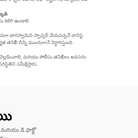
్కువ
ు కలిగి ఉండాలి.
చుగా భాగస్వామిని స్పాన్సర్ చేయవచ్చనే దానిపై 
ిఖీ దీన్ని ముందుగానే నిర్ధారిస్తుంది.
ను వెల్లడించాలి, మరియు పోలీసు తనిఖీలు అవసరం 
స్థితిని సమీక్షిస్తారు.
ాయి