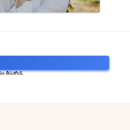
యం తీసుకోండి.