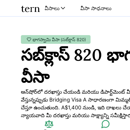
tern
వీసాలు
వీసా సాధనాలు
భాగస్వామి వీసా
(
సబ్‌క్లాస్
820
)
సబ్‌క్లాస్ 820 భ
వీసా
ఆన్‌షోర్‌లో దరఖాస్తు చేయండి మరియు డిపార్ట్‌మెంట్ మీ కేసును అంచనా 
వేస్తున్నప్పుడు Bridging Visa A సాధారణంగా మిమ్మల
చేస్తూ ఉంచుతుంది. A$1,400 నుండి, ఇది దాఖలు చేయడా
న్యాయవాది మీ దరఖాస్తు మరియు సాక్ష్యాన్ని సమీక్షిస్తార