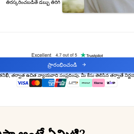
తిరస్కరించబడితే డబ్బు తిరిగి
Excellent
4.7 out of 5
ప్రారంభించండి
నిఖీ, తర్వాత ఉచిత న్యాయవాది సంప్రదింపు. మీ కేసు తెలిసిన తర్వాతే నిర్ణ