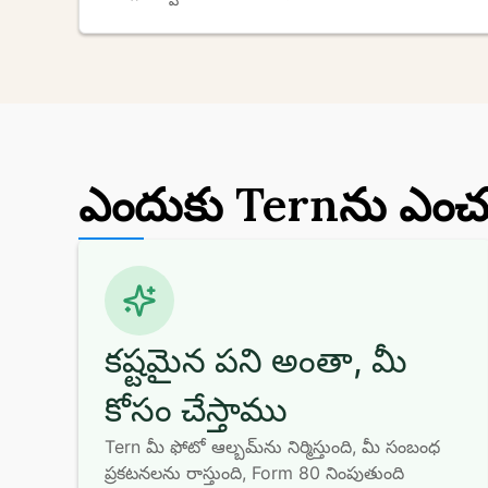
ఎందుకు Tern‌ను ఎంచ
కష్టమైన పని అంతా, మీ
కోసం చేస్తాము
Tern మీ ఫోటో ఆల్బమ్‌ను నిర్మిస్తుంది, మీ సంబంధ 
ప్రకటనలను రాస్తుంది, Form 80 నింపుతుంది 