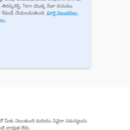
 తిరస్కరిస్తే, Tern యొక్క సేవా రుసుము 
గా రీఫండ్ చేయబడుతుంది. 
పూర్తి నిబంధనలు 
ాయి.
లేదో మీకు చెబుతుంది మరియు ఏవైనా సమస్యలను 
ంటి బాధ్యత లేదు.