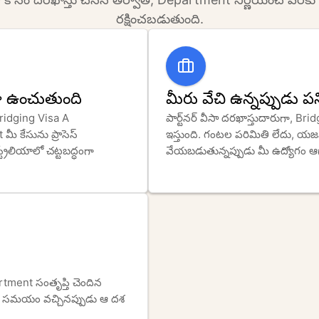
రక్షించబడుతుంది.
గా ఉంచుతుంది
మీరు వేచి ఉన్నప్పుడు ప
పార్ట్‌నర్ వీసా దరఖాస్తుదారుగా, Bridging Visa A మీకు పూర్తి, అపరిమిత పని హక్కులను 
ేసును ప్రాసెస్ 
ఇస్తుంది. గంటల పరిమితి లేదు, యజమానిపై ఆంక్
్రేలియాలో చట్టబద్ధంగా 
వేయబడుతున్నప్పుడు మీ ఉద్యోగం ఆ