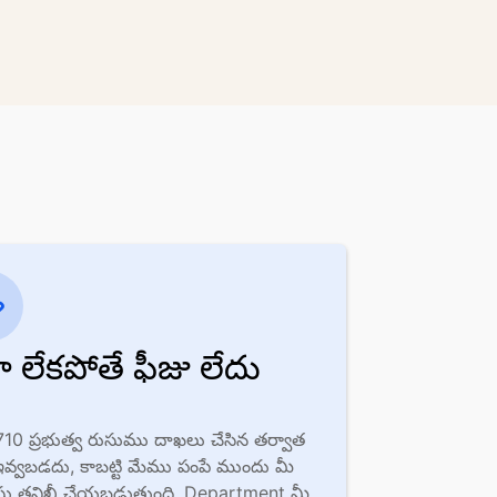
ా లేకపోతే ఫీజు లేదు
710 ప్రభుత్వ రుసుము దాఖలు చేసిన తర్వాత 
 ఇవ్వబడదు, కాబట్టి మేము పంపే ముందు మీ 
్తు తనిఖీ చేయబడుతుంది. Department మీ 