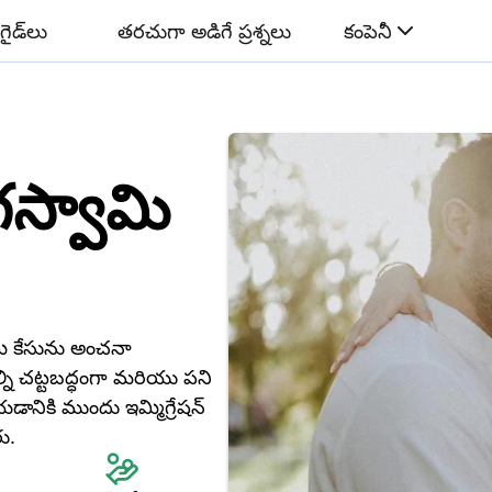
గైడ్‌లు
తరచుగా అడిగే ప్రశ్నలు
కంపెనీ
ాగస్వామి
్ని చట్టబద్ధంగా మరియు పని 
నికి ముందు ఇమ్మిగ్రేషన్ 
ు.