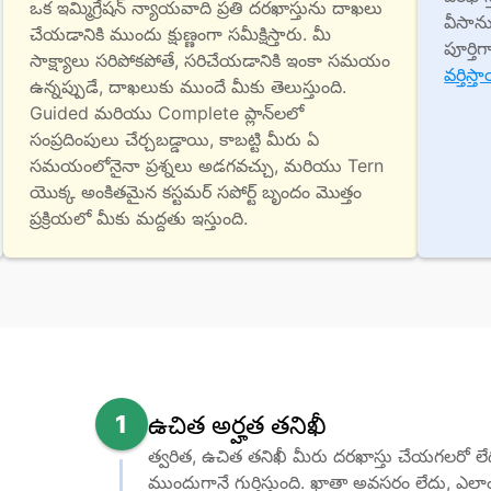
ఒక ఇమ్మిగ్రేషన్ న్యాయవాది ప్రతి దరఖాస్తును దాఖలు 
వీసాను
చేయడానికి ముందు క్షుణ్ణంగా సమీక్షిస్తారు. మీ 
పూర్తి
సాక్ష్యాలు సరిపోకపోతే, సరిచేయడానికి ఇంకా సమయం 
వర్తిస్త
ఉన్నప్పుడే, దాఖలుకు ముందే మీకు తెలుస్తుంది. 
Guided మరియు Complete ప్లాన్‌లలో 
సంప్రదింపులు చేర్చబడ్డాయి, కాబట్టి మీరు ఏ 
సమయంలోనైనా ప్రశ్నలు అడగవచ్చు, మరియు Tern 
యొక్క అంకితమైన కస్టమర్ సపోర్ట్ బృందం మొత్తం 
ప్రక్రియలో మీకు మద్దతు ఇస్తుంది.
1
ఉచిత అర్హత తనిఖీ
త్వరిత, ఉచిత తనిఖీ మీరు దరఖాస్తు చేయగలరో 
ముందుగానే గుర్తిస్తుంది. ఖాతా అవసరం లేదు, ఎలా