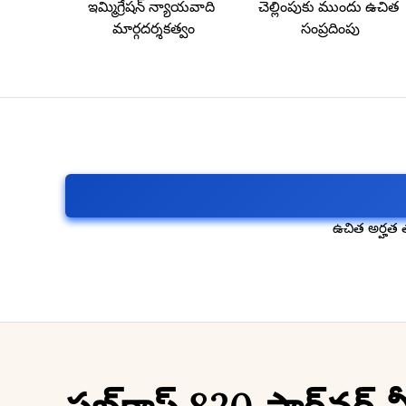
ఇమ్మిగ్రేషన్ న్యాయవాది 
చెల్లింపుకు ముందు ఉచిత 
మార్గదర్శకత్వం
సంప్రదింపు
ఉచిత అర్హత త