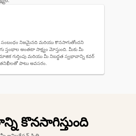
ష్యం.
్టి సంబంధం నిజమైనది మరియు కొనసాగుతోందని 
లుగు స్తంభాల అంతటా సాక్ష్యం మోస్తుంది. మీకు మీ 
మాజిక గుర్తింపు మరియు మీ నిబద్ధత స్వభావాన్ని కవర్ 
్ర తనిఖీలతో పాటు అవసరం.
్ని కొనసాగిస్తుంది