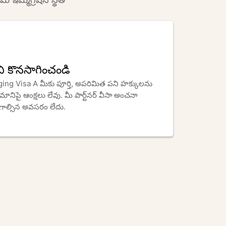
ని కొనసాగించండి
షలు లేవు. మీ పార్ట్‌నర్ వీసా అంచనా 
గాల్సిన అవసరం లేదు.