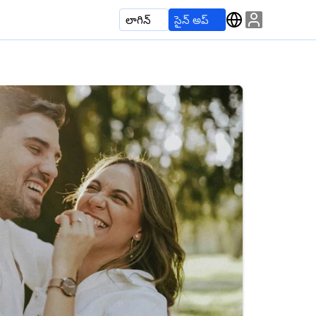
లాగిన్
సైన్ అప్