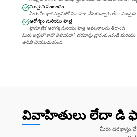
నిజమైన సంబంధం
మీరు మీ భాగస్వామితో వివాహం చేసుకున్నారు లేదా నిజమైన 
ఆరోగ్యం మరియు పాత్ర
ప్రామాణిక ఆరోగ్య మరియు పాత్ర అవసరాలను తీర్చండి
మీరు అర్హులో కాదో తెలియదా? దరఖాస్తు ప్రారంభించండి మరియు మీర
తనిఖీ చేయబడుతుంది.
వివాహితులు లేదా డి ఫ
మీరు దరఖాస్తు చేసేటప్పుడు