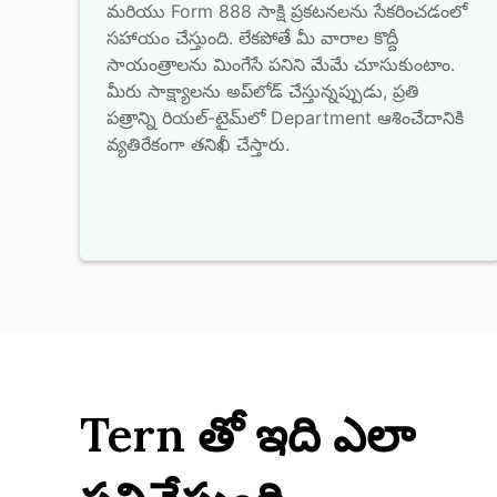
మరియు Form 888 సాక్షి ప్రకటనలను సేకరించడంలో 
సహాయం చేస్తుంది. లేకపోతే మీ వారాల కొద్దీ 
సాయంత్రాలను మింగేసే పనిని మేమే చూసుకుంటాం. 
మీరు సాక్ష్యాలను అప్‌లోడ్ చేస్తున్నప్పుడు, ప్రతి 
పత్రాన్ని రియల్-టైమ్‌లో Department ఆశించేదానికి 
వ్యతిరేకంగా తనిఖీ చేస్తారు.
Tern తో ఇది ఎలా