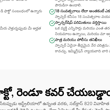
పౌరుడిగా ఉండాలి.
18 సంవత్సరాలు లేదా అంతకంటే ఎక
డి ఫాక్టో సంబంధంలో ఉన్నారు
స్పాన్సర్ కనీసం 18 సంవత్సరాల వయస
స్పాన్సర్‌షిప్ పరిమితులు వర్తిస్తాయి
ు వెళ్తున్నప్పుడు మీ అర్హత 
ఒక వ్యక్తి ఎన్నిసార్లు మరియు ఎంత తర
నియమాలు ఉన్నాయి, మరియు మా అర్హత తన
పాత్ర మరియు పోలీసు తనిఖీలు
స్పాన్సర్ ఏదైనా తీవ్రమైన నేర చరిత్ర
కావచ్చు. ఇమ్మిగ్రేషన్ న్యాయవాది వారి పరి
ాక్టో, రెండూ కవర్ చేయబడ్డ
 ఆస్ట్రేలియాలో ఉన్నంత వరకు, సబ్‌క్లాస్ 820 వివాహిత మరియు డి ఫాక్టో 