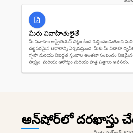
జంటల
మీరు వివాహితులైతే
మీ వివాహం ఆస్ట్రేలియన్ చట్టం కింద గుర్తించబడుతుంది మర
చట్టపరమైన ఆధారాన్ని ఏర్పరుస్తుంది. మీకు మీ వివాహ ధృవీకర
గృహ మరియు నిబద్ధత స్తంభాల అంతటా సంబంధం నిజమైనద
సాక్ష్యం, మరియు ఆరోగ్యం మరియు పాత్ర పత్రాలు అవసరం.
ఆన్‌షోర్‌లో దరఖాస్తు చ
మీరు సబ్‌క్లాస్ 820 కోసం దరఖాస్తు చేసిన తర్వాత, Department నిర్ణయించే వరకు మీ ఇమ్మిగ్రేషన్ స్థితి 