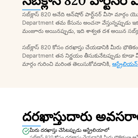
సబ్‌క్లాస్ 820 పార్ట్‌న
సబ్‌క్లాస్ 820 అనేది ఆన్‌షోర్ పార్ట్‌నర్ వీసా మార్గం యొక్క దశ 1. ఇది ఆస్ట్రేలియాలో ఉండి, 
Department తమ కేసును అంచనా వేస్తున్నప్పుడు ఇక్
మం
సబ్‌క్లాస్ 820 కోసం దరఖాస్తు చేయడానికి మీరు భౌతికంగా ఆస్ట్రేలియాలో ఉండాలి, మరియు 
Department తన నిర్ణయం తీసుకునేటప్పుడు కూడా మీరు ఆస
మార్గం గురించి మరింత తెలుసుకోవడానికి, 
దరఖాస్తుదారు అవసరా
మీరు దరఖాస్తు చేసేటప్పుడు ఆస్ట్రేలియాలో
సబ్‌క్లాస్ 820 కోసం దరఖాస్తు చేయడానికి మీరు భౌతికంగా ఆ