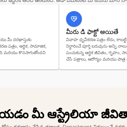
ు ఇద్దరికీ తెరిచి ఉంటుంది. తేడా ఏమిటంటే మీ కేసును మోసే సాక్
మీరు డి ఫాక్టో అయితే
ియు మీ దరఖాస్తుకు 
వివాహ ధృవీకరణ పత్రం లేదు, కాబట
ణ పత్రం, ఆర్థిక, సామాజిక, 
నిర్ధారించే పూర్తి బరువును అన్ని నా
ి మరియు కొనసాగుతోందని 
పంచుకున్న ఆర్థిక జీవితం, గృహం, సా
చేసే పత్రాలు, ఆరోగ్యం మరియు పాత
ేయడం మీ ఆస్ట్రేలియా జీవితాన