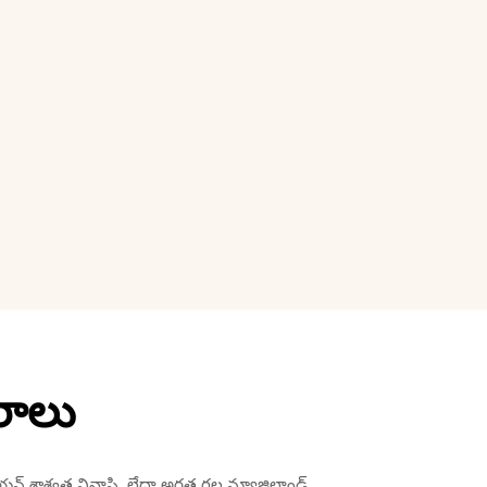
రాలు
ేలియన్ శాశ్వత నివాసి, లేదా అర్హత గల న్యూజిలాండ్ 