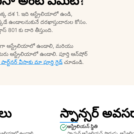
ర్ వీసా అంటే ఏమిటి?
కడే ఉండాలనుకునే దరఖాస్తుదారుల కోసం. 
జూరు అయినప్పుడు, ఇది శాశ్వత దశ అయిన సబ్‌క్లాస్ 801 కు దారి తీస్తుంది.
్ట్రేలియాలో ఉండాలి. పూర్తి ఆన్‌షోర్ 
ఆస్ట్రేలియన్ పార్ట్‌నర్ వీసాకు మా పూర్తి గైడ్
 చూడండి.
లు
స్పాన్సర్ అవస
ఆస్ట్రేలియన్ స్థితి
స్ట్రేలియాలో ఉండాలి
స్పాన్సర్ ఆస్ట్రేలియన్ పౌరుడు, ఆస్ట్ర