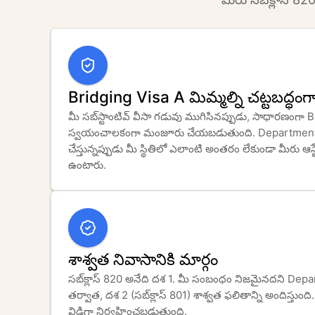
Bridging Visa A మిమ్మల్ని చట్టబద్ధం
మీ సబ్‌స్టాంటివ్ వీసా గడువు ముగిసినప్పుడు, సాధారణంగా Bridging Visa A 
స్వయంచాలకంగా మంజూరు చేయబడుతుంది. Department మీ క
చేస్తున్నప్పుడు మీ స్థితిలో ఎలాంటి అంతరం లేకుండా మీరు ఆస్ట
ఉంటారు.
శాశ్వత నివాసానికి మార్గం
సబ్‌క్లాస్ 820 అనేది దశ 1. మీ సంబంధం నిజమైనదని Department సంతృప్తి చెందిన 
తర్వాత, దశ 2 (సబ్‌క్లాస్ 801) శాశ్వత ఫలితాన్ని అందిస్తుంది. సమయం వచ్చినప్పుడు ఆ దశ 
విడిగా నిర్వహించబడుతుంది.