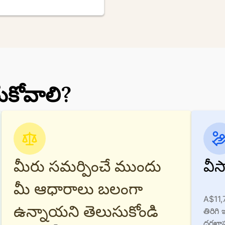
ుకోవాలి?
మీరు సమర్పించే ముందు
వీస
మీ ఆధారాలు బలంగా
A$11,
ఉన్నాయని తెలుసుకోండి
తిరిగి
దరఖాస