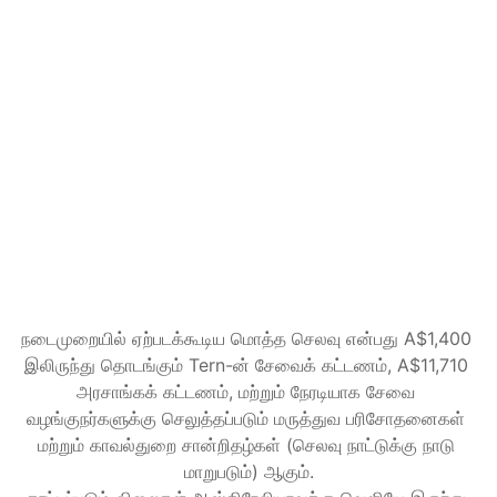
விண்ணப்பத்தில் இருந்து முடிவு வரை 
அனைத்தையும் நாங்கள் கையாள்கிறோம்.
A$2,400
AUD
Guided-ல் உள்ள அனைத்தும்
முடிவு வழங்கப்படும் வரை Tern உங்கள் 
விண்ணப்பத்தைக் கண்காணிக்கிறது
ஆவணங்கள் அல்லது தகவலுக்கான துறையின் 
கோரிக்கைகள் உங்களுக்காகக் கையாளப்படும்
சூழ்நிலை மாற்றங்கள் முழுவதும் நிர்வகிக்கப்படும்
தொடங்குங்கள்
நடைமுறையில் ஏற்படக்கூடிய மொத்த செலவு என்பது A$1,400 
இலிருந்து தொடங்கும் Tern-ன் சேவைக் கட்டணம், A$11,710 
அரசாங்கக் கட்டணம், மற்றும் நேரடியாக சேவை 
வழங்குநர்களுக்கு செலுத்தப்படும் மருத்துவ பரிசோதனைகள் 
மற்றும் காவல்துறை சான்றிதழ்கள் (செலவு நாட்டுக்கு நாடு 
மாறுபடும்) ஆகும்.