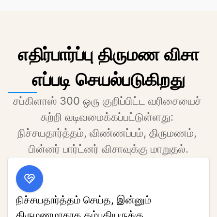
எதிர்பார்ப்பு திருமண விசா
எப்படி செயல்படுகிறது
சப்கிளாஸ் 300 ஒரு குறிப்பிட்ட வரிசையைச் 
சுற்றி வடிவமைக்கப்பட்டுள்ளது: 
நிச்சயதார்த்தம், விண்ணப்பம், திருமணம், 
பின்னர் பார்ட்னர் விசாவுக்கு மாறுதல்.
நிச்சயதார்த்தம் செய்த, இன்னும்
திருமணமாகாத தம்பதியருக்கு