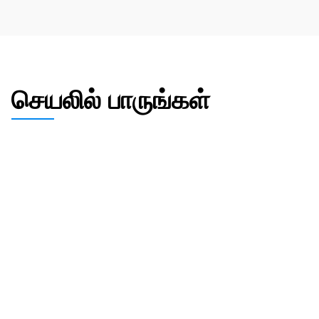
செயலில் பாருங்கள்
உங்கள் உறவு ஆதாரங்கள் எவ்வளவு
வலுவானவை என்பதை சரியாக
பாருங்கள்
நீங்கள் நான்கு தூண்களிலும் (நிதி, சமூகம், 
குடும்பம், அர்ப்பணிப்பு) ஆவணங்களை 
பதிவேற்றும்போது, நிகழ்நேர பாஸ்/ஃபெயில் 