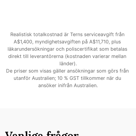
dokument eller information hanteras åt dig
Förändrade omständigheter hanteras 
genomgående
Kom igång
Realistisk totalkostnad är Terns serviceavgift från 
A$1,400, myndighetsavgiften på A$11,710, plus 
läkarundersökningar och poliscertifikat som betalas 
direkt till leverantörerna (kostnaden varierar mellan 
länder).
De priser som visas gäller ansökningar som görs från 
utanför Australien; 10 % GST tillkommer när du 
ansöker inifrån Australien.
Vanliga frågor