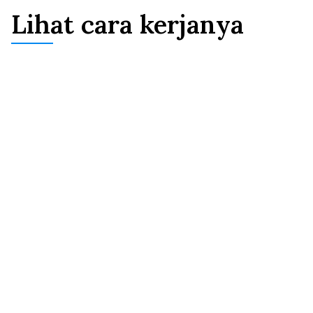
Lihat cara kerjanya
Lihat seberapa kuat bukti
hubungan Anda
Saat Anda mengunggah dokumen di 
keempat pilar (keuangan, sosial, rumah 
tangga, komitmen), lencana lulus/gagal 
real-time menunjukkan apakah setiap 
dokumen memenuhi standar 
Department. Saran yang dirancang 
pengacara memberi tahu apa yang 
kurang dan apa yang perlu 