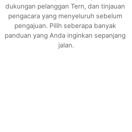
dukungan pelanggan Tern, dan tinjauan 
pengacara yang menyeluruh sebelum 
pengajuan. Pilih seberapa banyak 
panduan yang Anda inginkan sepanjang 
jalan.
Direct
Tinjauan pengacara sesuai kecepatan Anda.
A$1,400
AUD
Saran yang ditulis pengacara disesuaikan 
dengan situasi Anda, setiap langkahnya
Album foto, pernyataan hubungan, dan 
Form 80 disiapkan untuk Anda