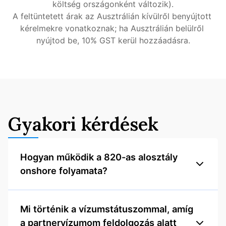
költség országonként változik).
A feltüntetett árak az Ausztrálián kívülről benyújtott 
kérelmekre vonatkoznak; ha Ausztrálián belülről 
nyújtod be, 10% GST kerül hozzáadásra.
Gyakori kérdések
Hogyan működik a 820-as alosztály
onshore folyamata?
Mi történik a vízumstátuszommal, amíg
a partnervízumom feldolgozás alatt