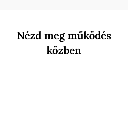
Nézd meg működés
közben
Pontosan látod, milyen erős a
kapcsolati bizonyítékod
Ahogy feltöltöd a dokumentumokat 
mind a négy pillérben (pénzügyi, 
társadalmi, háztartás, elkötelezettség), 