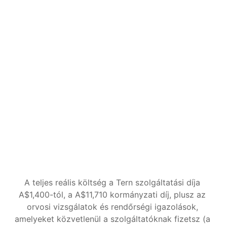
Complete
Mindent mi intézünk, a kérelemtől a 
döntésig.
A$2,400
AUD
Minden, ami a Guided csomagban van
A Tern figyelemmel kíséri a kérelmedet a 
döntés kiadásáig
A Minisztérium dokumentum- vagy 
információkéréseit helyetted intézzük
Körülmények változásait kezelik végig
Kezdd el
A teljes reális költség a Tern szolgáltatási díja 
A$1,400-tól, a A$11,710 kormányzati díj, plusz az 
orvosi vizsgálatok és rendőrségi igazolások, 
amelyeket közvetlenül a szolgáltatóknak fizetsz (a 