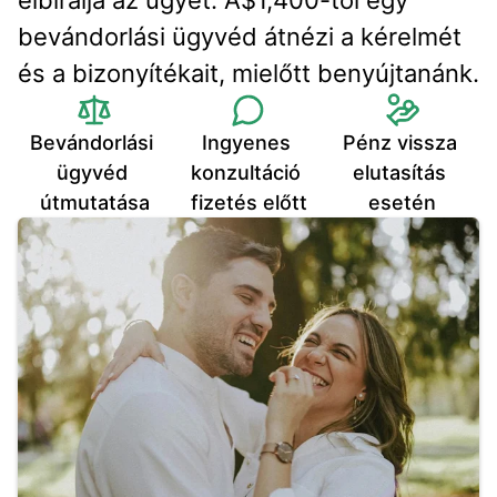
elbírálja az ügyét. A$1,400-tól egy 
bevándorlási ügyvéd átnézi a kérelmét 
és a bizonyítékait, mielőtt benyújtanánk.
Bevándorlási 
Ingyenes 
Pénz vissza 
ügyvéd 
konzultáció 
elutasítás 
útmutatása
fizetés előtt
esetén