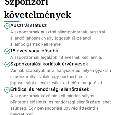
Szponzori
követelmények
Ausztrál státusz
A szponzornak ausztrál állampolgárnak, ausztrál 
állandó lakosnak vagy jogosult új-zélandi 
állampolgárnak kell lennie.
18 éves vagy idősebb
A szponzornak legalább 18 évesnek kell lennie.
Szponzorálási korlátok érvényesek
Vannak szabályok arra, hányszor és milyen gyakran 
szponzorálhat valaki egy partnert, és a 
jogosultsági ellenőrzésünk ezt előre megerősíti.
Erkölcsi és rendőrségi ellenőrzések
A szponzornak közölnie kell minden súlyos 
büntetett előéletet, és rendőrségi ellenőrzésre lehet 
szükség. Egy bevándorlási ügyvéd áttekinti a 
helyzetüket.