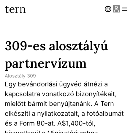
tern
309-es alosztályú
partnervízum
Alosztály
309
Egy bevándorlási ügyvéd átnézi a 
kapcsolatra vonatkozó bizonyítékait, 
mielőtt bármit benyújtanánk. A Tern 
elkészíti a nyilatkozatait, a fotóalbumát 
és a Form 80-at. A$1,400-tól, 