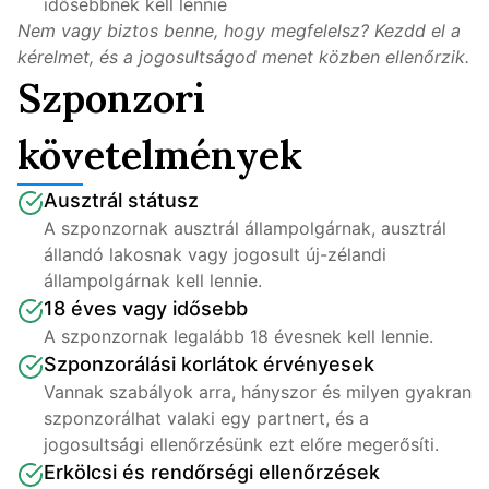
idősebbnek kell lennie
Nem vagy biztos benne, hogy megfelelsz? Kezdd el a 
kérelmet, és a jogosultságod menet közben ellenőrzik.
Szponzori
követelmények
Ausztrál státusz
A szponzornak ausztrál állampolgárnak, ausztrál 
állandó lakosnak vagy jogosult új-zélandi 
állampolgárnak kell lennie.
18 éves vagy idősebb
A szponzornak legalább 18 évesnek kell lennie.
Szponzorálási korlátok érvényesek
Vannak szabályok arra, hányszor és milyen gyakran 
szponzorálhat valaki egy partnert, és a 
jogosultsági ellenőrzésünk ezt előre megerősíti.
Erkölcsi és rendőrségi ellenőrzések