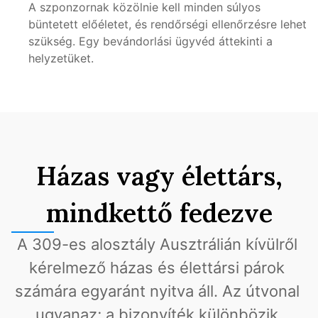
A szponzornak közölnie kell minden súlyos 
büntetett előéletet, és rendőrségi ellenőrzésre lehet 
szükség. Egy bevándorlási ügyvéd áttekinti a 
helyzetüket.
Házas vagy élettárs,
mindkettő fedezve
A 309-es alosztály Ausztrálián kívülről 
kérelmező házas és élettársi párok 
számára egyaránt nyitva áll. Az útvonal 
ugyanaz; a bizonyíték különbözik.