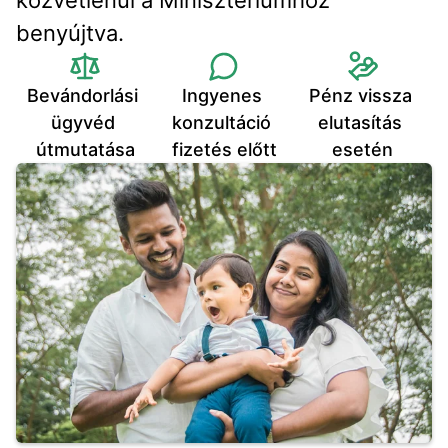
közvetlenül a Minisztériumhoz 
benyújtva.
Bevándorlási 
Ingyenes 
Pénz vissza 
ügyvéd 
konzultáció 
elutasítás 
útmutatása
fizetés előtt
esetén