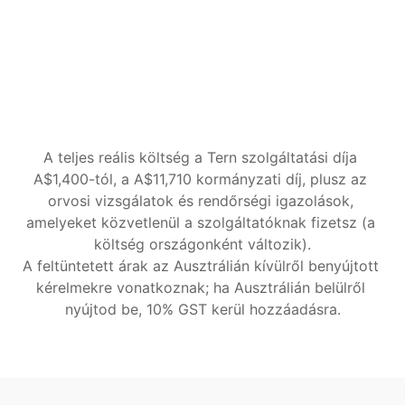
A Tern figyelemmel kíséri a kérelmedet a 
döntés kiadásáig
A Minisztérium dokumentum- vagy 
információkéréseit helyetted intézzük
Körülmények változásait kezelik végig
Kezdd el
A teljes reális költség a Tern szolgáltatási díja 
A$1,400-tól, a A$11,710 kormányzati díj, plusz az 
orvosi vizsgálatok és rendőrségi igazolások, 
amelyeket közvetlenül a szolgáltatóknak fizetsz (a 
költség országonként változik).
A feltüntetett árak az Ausztrálián kívülről benyújtott 
kérelmekre vonatkoznak; ha Ausztrálián belülről 
nyújtod be, 10% GST kerül hozzáadásra.