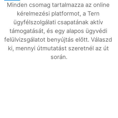
Minden csomag tartalmazza az online 
kérelmezési platformot, a Tern 
ügyfélszolgálati csapatának aktív 
támogatását, és egy alapos ügyvédi 
felülvizsgálatot benyújtás előtt. Válaszd 
ki, mennyi útmutatást szeretnél az út 
során.
Direct
Ügyvédi ellenőrzés az Ön tempójában.
A$1,400
AUD
Ügyvéd által írt tanácsok a te helyzetedre 