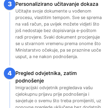
3
Personalizirano učitavanje dokaza
Učitajte svoje dokumente u vođenom 
procesu, vlastitim tempom. Sve se sprema 
na vaš račun, pa uvijek možete vidjeti što 
još nedostaje bez dopisivanja e-poštom 
radi provjere. Svaki dokument procjenjuje 
se u stvarnom vremenu prema onome što 
Ministarstvo očekuje, pa se praznine uoče 
usput, a ne nakon podnošenja.
4
Pregled odvjetnika, zatim
podnošenje
Imigracijski odvjetnik pregledava vašu 
cjelokupnu prijavu prije podnošenja i 
savjetuje o svemu što treba promijeniti, uz 
ponovne preglede uključene bez dodatnih 