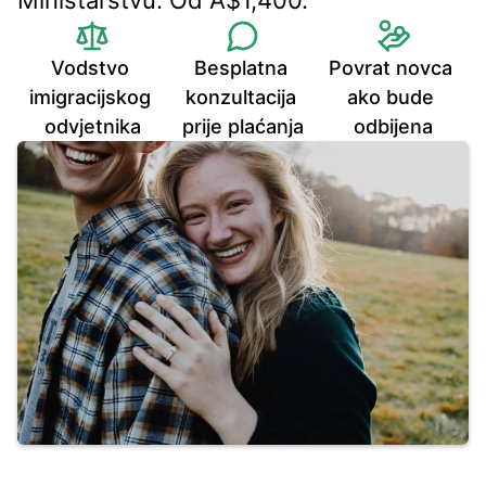
Ministarstvu. Od A$1,400.
Vodstvo 
Besplatna 
Povrat novca 
imigracijskog 
konzultacija 
ako bude 
odvjetnika
prije plaćanja
odbijena