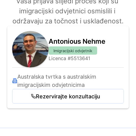
Vaša prijava slijedi proces koji su 
imigracijski odvjetnici osmislili i 
održavaju za točnost i usklađenost.
Antonious Nehme
Imigracijski odvjetnik
Licenca #5513641
Australska tvrtka s australskim 
imigracijskim odvjetnicima
Rezervirajte konzultaciju