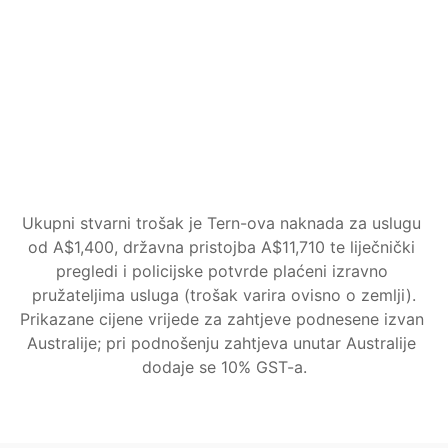
Sve iz plana Guided
Tern prati vašu prijavu do donošenja 
odluke
Zahtjevi Ministarstva za dokumente ili 
informacije obrađuju se umjesto vas
Promjene okolnosti upravljane kroz cijeli 
proces
Započnite
Ukupni stvarni trošak je Tern-ova naknada za uslugu 
od A$1,400, državna pristojba A$11,710 te liječnički 
pregledi i policijske potvrde plaćeni izravno 
pružateljima usluga (trošak varira ovisno o zemlji).
Prikazane cijene vrijede za zahtjeve podnesene izvan 
Australije; pri podnošenju zahtjeva unutar Australije 
dodaje se 10% GST-a.