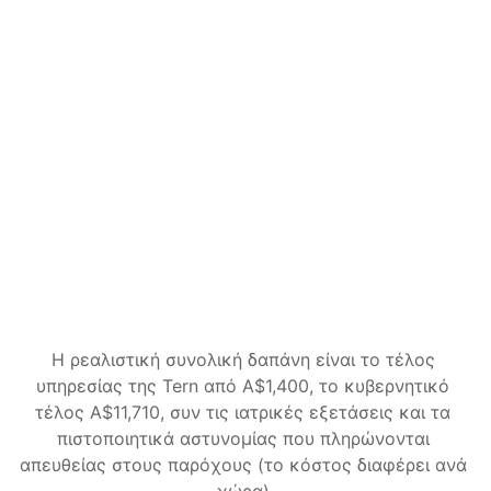
μέχρι την απόφαση.
A$2,400
AUD
Όλα του Guided
Η Tern παρακολουθεί την αίτησή σας 
μέχρι να εκδοθεί απόφαση
Τα αιτήματα του Υπουργείου για έγγραφα 
ή πληροφορίες διεκπεραιώνονται για 
εσάς
Οι αλλαγές περιστάσεων διαχειρίζονται 
καθ' όλη τη διάρκεια
Ξεκινήστε
Η ρεαλιστική συνολική δαπάνη είναι το τέλος 
υπηρεσίας της Tern από A$1,400, το κυβερνητικό 
τέλος A$11,710, συν τις ιατρικές εξετάσεις και τα 
πιστοποιητικά αστυνομίας που πληρώνονται 
απευθείας στους παρόχους (το κόστος διαφέρει ανά 