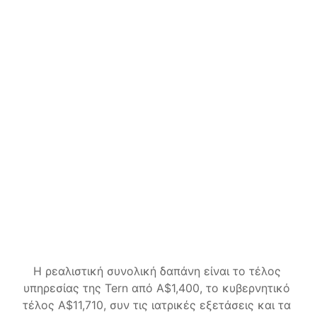
Complete
Αναλαμβάνουμε τα πάντα, από την αίτηση 
μέχρι την απόφαση.
A$2,400
AUD
Όλα του Guided
Η Tern παρακολουθεί την αίτησή σας 
μέχρι να εκδοθεί απόφαση
Τα αιτήματα του Υπουργείου για έγγραφα 
ή πληροφορίες διεκπεραιώνονται για 
εσάς
Οι αλλαγές περιστάσεων διαχειρίζονται 
καθ' όλη τη διάρκεια
Ξεκινήστε
Η ρεαλιστική συνολική δαπάνη είναι το τέλος 
υπηρεσίας της Tern από A$1,400, το κυβερνητικό 
τέλος A$11,710, συν τις ιατρικές εξετάσεις και τα 