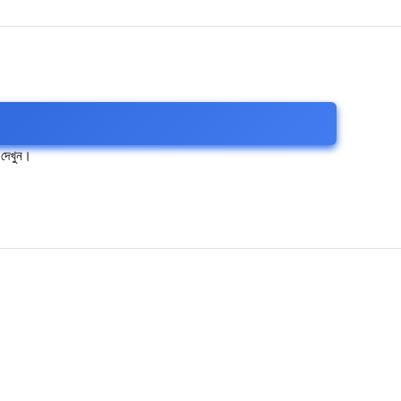
 দেখুন।