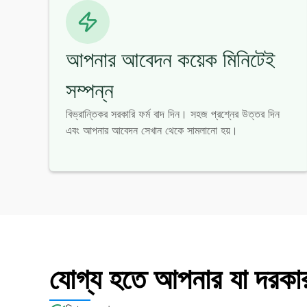
আপনার আবেদন কয়েক মিনিটেই
সম্পন্ন
বিভ্রান্তিকর সরকারি ফর্ম বাদ দিন। সহজ প্রশ্নের উত্তর দিন 
এবং আপনার আবেদন সেখান থেকে সামলানো হয়।
যোগ্য হতে আপনার যা দরকা