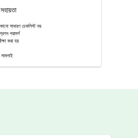
 সহায়তা
 কোনো সাধারণ চেকলিস্ট নয়
েশন পরামর্শ
ক্ষা করা হয়
 সামলাই