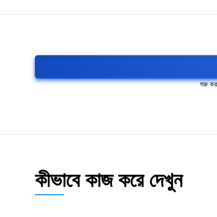
শুরু ক
কীভাবে কাজ করে দেখুন