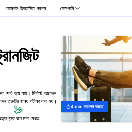
প্রায়শই জিজ্ঞাসিত প্রশ্ন
কোম্পানি
্রানজিট
ক দেরি হয়ে যায়। মিনিটে আবেদন 
 ত্রুটির জন্য পরীক্ষা করা হয়।
4 min
আবেদন করতে
্রত্যাখ্যাত হলে টাকা ফেরত