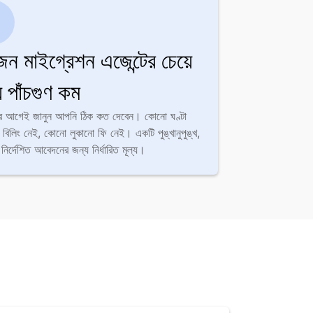
ন মাইগ্রেশন এজেন্টের চেয়ে
য় পাঁচগুণ কম
ার আগেই জানুন আপনি ঠিক কত দেবেন। কোনো ঘণ্টা 
 বিলিং নেই, কোনো লুকানো ফি নেই। একটি পুঙ্খানুপুঙ্খ, 
 নির্দেশিত আবেদনের জন্য নির্ধারিত মূল্য।