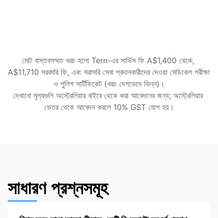
করে
নথি বা তথ্যের জন্য বিভাগের অনুরোধ আপনার হয়ে সামলানো হয়
পুরো প্রক্রিয়াজুড়ে পরিস্থিতির পরিবর্তন পরিচালিত
শুরু করুন
মোট বাস্তবসম্মত খরচ হলো Tern-এর সার্ভিস ফি A$1,400 থেকে, 
A$11,710 সরকারি ফি, এবং সরাসরি সেবা প্রদানকারীদের দেওয়া মেডিকেল পরীক্ষা 
ও পুলিশ সার্টিফিকেট (খরচ দেশভেদে ভিন্ন)।
দেখানো মূল্যগুলি অস্ট্রেলিয়ার বাইরে থেকে করা আবেদনের জন্য; অস্ট্রেলিয়ার 
ভেতর থেকে আবেদন করলে 10% GST যোগ হয়।
সাধারণ প্রশ্নসমূহ