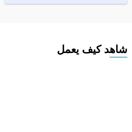
شاهد كيف يعمل
شاهد مدى قوة أدلة علاقتك بدقة
عند رفع المستندات عبر الأركان الأربعة 
(المالي، الاجتماعي، المنزلي، الالتزام)، تظهر 
شارات النجاح/الفشل الفورية ما إذا كانت كل 
قطعة تستوفي معيار الوزارة. يخبرك الإرشاد 
الذي أعده المحامي بما ينقص وما يجب 