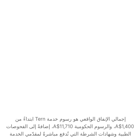
ابدأ الآن
Complete
نتولى كل شيء، من الطلب حتى القرار.
A$2,400
AUD
كل ما في Guided
Tern يتابع طلبك حتى صدور القرار
طلبات الوزارة للمستندات أو المعلومات تُعالَج نيابةً 
عنك
تغييرات الظروف تُدار طوال فترة الطلب
ابدأ الآن
إجمالي الإنفاق الواقعي هو رسوم خدمة Tern ابتداءً من 
A$1,400، والرسوم الحكومية A$11,710، إضافةً إلى الفحوصات 
الطبية وشهادات الشرطة التي تُدفع مباشرةً لمقدّمي الخدمة 