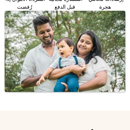
هجرة
قبل الدفع
رُفضت