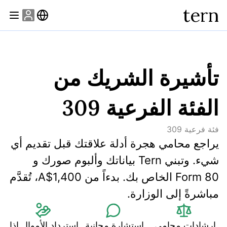
tern
تأشيرة الشريك من
الفئة الفرعية 309
فئة فرعية
309
يراجع محامي هجرة أدلة علاقتك قبل تقديم أي 
شيء. وتبني Tern بياناتك وألبوم صورك و 
Form 80 الخاص بك. بدءاً من A$1,400، تُقدَّم 
مباشرةً إلى الوزارة.
إرشادات محامي 
استشارة مجانية 
استرداد الأموال إذا 