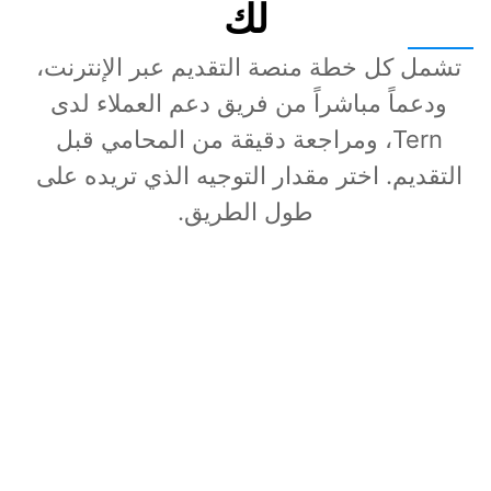
لك
تشمل كل خطة منصة التقديم عبر الإنترنت، 
ودعماً مباشراً من فريق دعم العملاء لدى 
Tern، ومراجعة دقيقة من المحامي قبل 
التقديم. اختر مقدار التوجيه الذي تريده على 
طول الطريق.
Direct
مراجعة المحامي وفق وتيرتك.
A$1,400
AUD
نصائح من تأليف محامٍ مصممة لوضعك، في كل 
خطوة